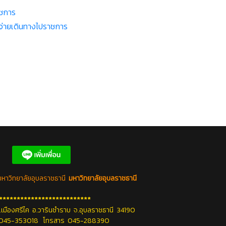
าชการ
จ่ายเดินทางไปราชการ
หาวิทยาลัยอุบลราชธานี
มหาวิทยาลัยอุบลราชธานี
**************************
เมืองศรีไค อ.วารินชำราบ จ.อุบลราชธานี 34190
์ 045-353018 โทรสาร 045-288390