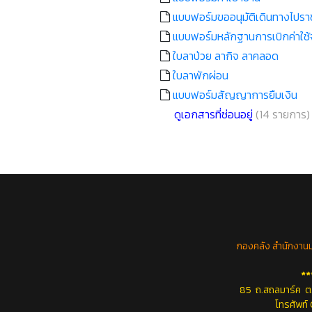
แบบฟอร์มขออนุมัติเดินทางไปร
แบบฟอร์มหลักฐานการเบิกค่าใช้
ใบลาป่วย ลากิจ ลาคลอด
ใบลาพักผ่อน
แบบฟอร์มสัญญาการยืมเงิน
ดูเอกสารที่ซ่อนอยู่
(14 รายการ)
กองคลัง สำนักงานม
**
85 ถ.สถลมาร์ค ต.
โทรศัพท