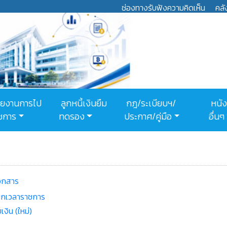
ช่องทางรับฟังความคิดเห็น
คลั
ยงานการไป
ลูกหนี้เงินยืม
กฎ/ระเบียบฯ/
หนัง
ชการ
ทดรอง
ประกาศ/คู่มือ
อื่นๆ
อกสาร
นอกเวลาราชการ
งิน (ใหม่)