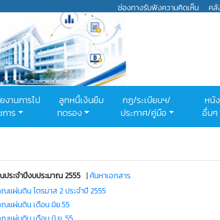
ช่องทางรับฟังความคิดเห็น
คลั
ยงานการไป
ลูกหนี้เงินยืม
กฎ/ระเบียบฯ/
หนัง
ชการ
ทดรอง
ประกาศ/คู่มือ
อื่นๆ
มาณประจำปีงบประมาณ 2555
|
ค้นหาเอกสาร
าณแผ่นดิน ไตรมาส 2 ประจำปี 2555
แผ่นดิน เดือน มิ.ย. 55