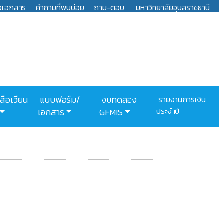
งเอกสาร
คำถามที่พบบ่อย
ถาม-ตอบ
มหาวิทยาลัยอุบลราชธานี
สือเวียน
แบบฟอร์ม/
งบทดลอง
รายงานการเงิน
ประจำปี
เอกสาร
GFMIS