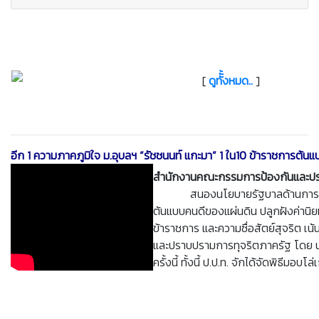
[
ดูทัั้งหมด..
]
อีก 1 ความภาคภูมิใจ ม.อุบลฯ “รัชชนนท์ แกะมา” 1 ใน10 ข้าราชการต้น
สำนักงานคณะกรรมการป้องกันและป
สนองนโยบายรัฐบาลด้านการป้อ
ต้นแบบคนดีของแผ่นดิน ปลูกฝังค่านิ
ข้าราชการ และความซื่อสัตย์สุจริต เน้
และปราบปรามการทุจริตภาค
รัฐ โดย 
ครั้งนี้ ทั้งนี้ ป.ป.ท. จักได้จัดพิธีม