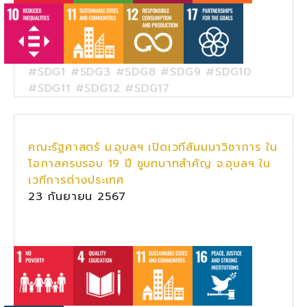
#SDG1 #SDG3 #SDG8 #SDG9 #SDG10
#SDG11 #SDG12 #SDG17
คณะรัฐศาสตร์ ม.อุบลฯ เปิดเวทีสัมมนาวิชาการ ใน
โอกาสครบรอบ 19 ปี ชูบทบาทสำคัญ จ.อุบลฯ ใน
เวทีการต่างประเทศ
23 กันยายน 2567