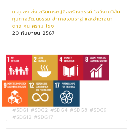
ม.อุบลฯ ส่งเสริมเศรษฐกิจสร้างสรรค์ โชว์งานวิจัย
ทุนทางวัฒนธรรม อำเภอเขมราฐ และอำเภอนา
ตาล คน คราม โขง
20 กันยายน 2567
#SDG1 #SDG2 #SDG4 #SDG8 #SDG9
#SDG12 #SDG17