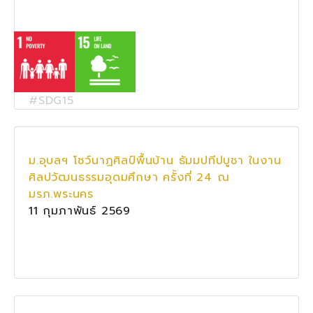
#SDG15
ม.อุบลฯ โชว์นาฏศิลป์พื้นบ้าน ธัมมปทีปบูชา ในงาน
ศิลปวัฒนธรรมอุดมศึกษา ครั้งที่ 24 ณ
มรภ.พระนคร
11 กุมภาพันธ์ 2569