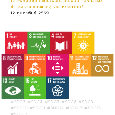
12 ?พลังงานทดแทนเพื่อความยั่งยืน : มหัศจรรย์
4 แสง จากแสงแรกสู่แสงแห่งอนาคต?
12 กุมภาพันธ์ 2569
#SDG3 #SDG4 #SDG7 #SDG8 #SDG9
#SDG10 #SDG11 #SDG12 #SDG13 #SDG15
#SDG17