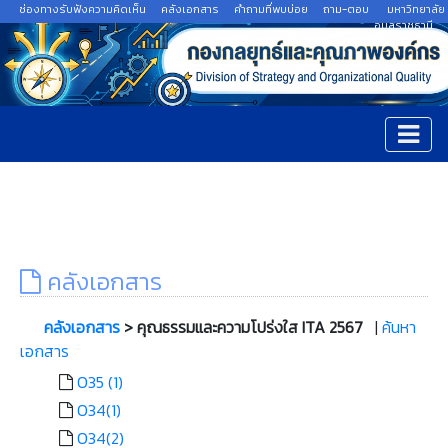
ช่องทางรับฟังความคิดเห็น
คลังเอกสาร
คำถามที่พบบ่อย
ถาม-ตอบ
มหาวิทยาลัย
อุบลราชธานี
คลังเอกสาร
คลังเอกสาร
> คุณธรรมและความโปร่งใส ITA 2567
|
ค้นหา
เอกสาร
O35 (1)
O34(1)
O34(2)