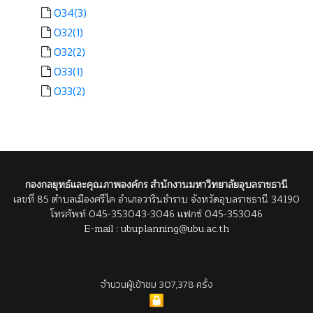
O34(3)
O32(1)
O32(2)
O33(1)
O33(2)
กองกลยุทธ์และคุณภาพองค์กร สำนักงานมหาวิทยาลัยอุบลราชธานี
เลขที่ 85 ตำบลเมืองศรีไค อำเภอวารินชำราบ จังหวัดอุบลราชธานี 34190
โทรศัพท์ 045-353043-3046 แฟกซ์ 045-353046
E-mail : ubuplanning@ubu.ac.th
จำนวนผู้เข้าชม 307,378 ครั้ง