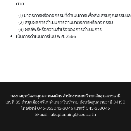
ด้วย
(1) มาตรการหรือกิจกรรมที่ดำเนินการเพื่อส่งเสริมคุณธรรมแล
(2) สรุปผลการดำเนินการตามมาตรการหรือกิจกรรม
(3) ผลลัพธ์หรือความสำเร็จของการดำเนินการ
เป็นการดำเนินการในปี พ.ศ. 2566
กองกลยุทธ์และคุณภาพองค์กร สำนักงานมหาวิทยาลัยอุบลราชธานี
เลขที่ 85 ตำบลเมืองศรีไค อำเภอวารินชำราบ จังหวัดอุบลราชธานี 34190
โทรศัพท์ 045-353043-3046 แฟกซ์ 045-353046
E-mail : ubuplanning@ubu.ac.th