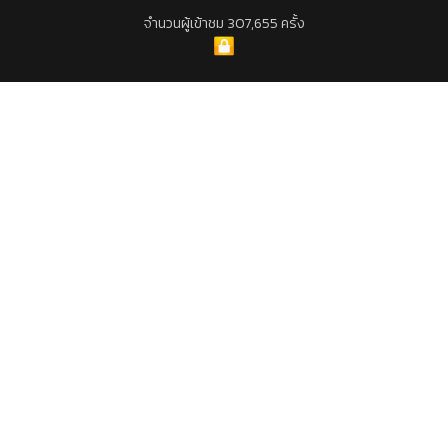
จำนวนผู้เข้าชม 307,655 ครั้ง