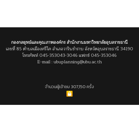
กองกลยุทธ์และคุณภาพองค์กร สำนักงานมหาวิทยาลัยอุบลราชธานี
เลขที่ 85 ตำบลเมืองศรีไค อำเภอวารินชำราบ จังหวัดอุบลราชธานี 34190
โทรศัพท์ 045-353043-3046 แฟกซ์ 045-353046
E-mail : ubuplanning@ubu.ac.th
จำนวนผู้เข้าชม 307,150 ครั้ง