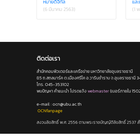
หมายดิจิทัล
และ
(6 มีนาคม 2563)
(1 
ติดต่อเรา
สำนักคอมพิวเตอร์และเครือข่าย มหาวิทยาลัยอุบลราชธานี
85 ถ.สถลมาร์ค ต.เมืองศรีไค อ.วารินชำราบ จ.อุบลราชธานี 
โทร. 045-353102
พบปัญหา คำแนะนำ โปรดแจ้ง
webmaster
(เบอร์ภายใน 150
e-mail : ocn@ubu.ac.th
OCNfanpage
สงวนลิขสิทธิ์ พ.ศ. 2556 ตามพระราชบัญญัติลิขสิทธิ์ 2537 