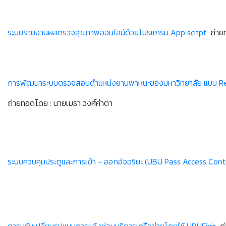
ระบบรายงานผลตรวจสุขภาพออนไลน์ด้วยโปรแกรม App script
ถ่ายท
การพัฒนาระบบตรวจสอบตำแหน่งยานพาหนะของมหาวิทยาลัย แบบ Rea
ถ่ายทอดโดย : นายเมธา วงศ์คำตา
ระบบควบคุมประตูและการเข้า - ออกอัจฉริยะ (UBU Pass Access Cont