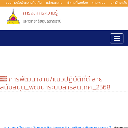
ช่องทางรับฟังความคิดเห็น
คลังเอกสาร
คำถามที่พบบ่อย
ถาม-ตอบ
มหาวิทยาลัย
อุบลราชธานี
การจัดการความรู้
มหาวิทยาลัยอุบลราชธานี
การพัฒนางาน/แนวปฏิบัติที่ดี สาย
สนับสนุน_พัฒนาระบบสารสนเทศ_2568