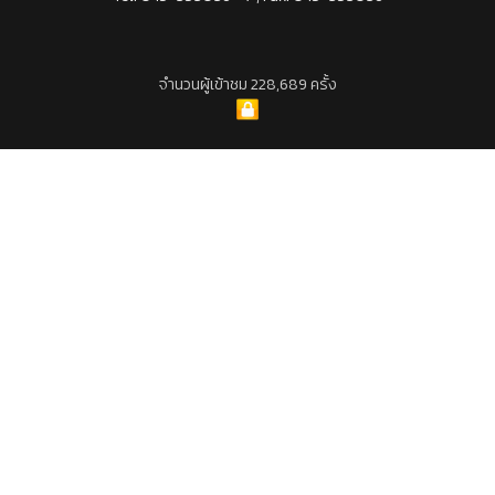
จำนวนผู้เข้าชม 228,689 ครั้ง