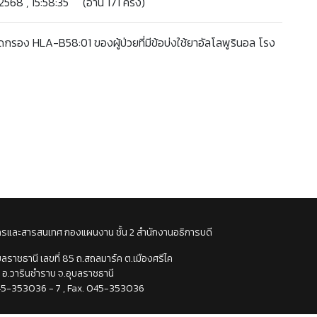
68 , 15:58:35 (อ่าน 171 ครั้ง)
 HLA-B58:01 ของผู้ป่วยที่มีข้อบ่งใช้ยาอัลโลพูรินอล โรง
กรและสารสนเทศ กองแผนงาน
ชั้น 2 สำนักงานอธิการบดี
บลราชธานี เลขที่ 85 ถ.สถลมาร์ค ต.เมืองศรีไค
อ.วารินชำราบ จ.อุบลราชธานี
45-353036 - 7 , Fax. 045-353036