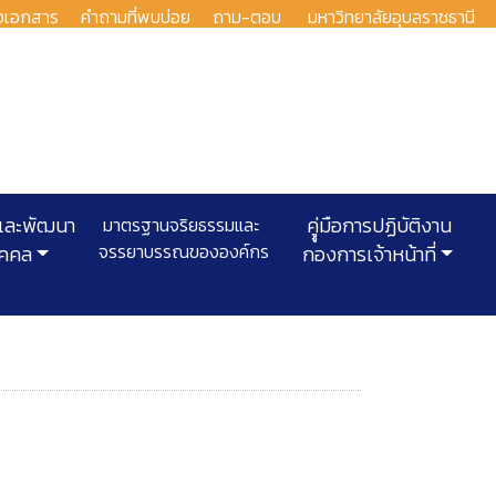
งเอกสาร
คำถามที่พบบ่อย
ถาม-ตอบ
มหาวิทยาลัยอุบลราชธานี
และพัฒนา
มาตรฐานจริยธรรมและ
คูู่มือการปฏิบัติงาน
จรรยาบรรณขององค์กร
ุคคล
กองการเจ้าหน้าที่