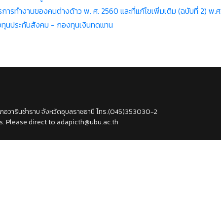
ทำงานของคนต่างด้าว พ. ศ. 2560 และที่แก้ไขเพิ่มเติม (ฉบับที่ 2) พ.ศ
กองทุนประกันสังคม - กองทุนเงินทดแทน
ำเภอวารินชำราบ จังหวัดอุบลราชธานี โทร.(045)353030-2
. Please direct to adapicth@ubu.ac.th