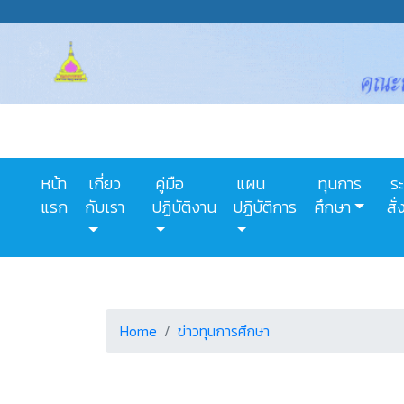
หน้า
เกี่ยว
คู่มือ
แผน
ทุนการ
ระ
แรก
กับเรา
ปฏิบัติงาน
ปฏิบัติการ
ศึกษา
สั
Home
ข่าวทุนการศึกษา