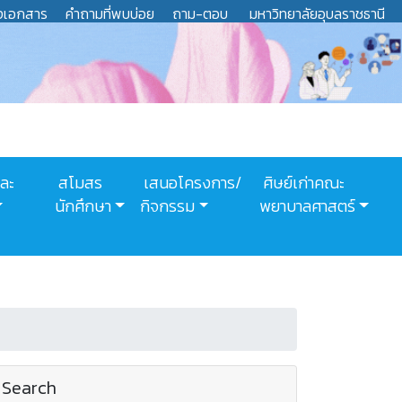
งเอกสาร
คำถามที่พบบ่อย
ถาม-ตอบ
มหาวิทยาลัยอุบลราชธานี
และ
สโมสร
เสนอโครงการ/
ศิษย์เก่าคณะ
นักศึกษา
กิจกรรม
พยาบาลศาสตร์
Search