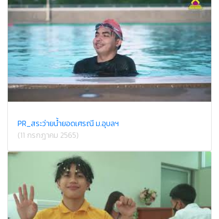
PR_สระว่ายน้ำยอดเศรณี ม.อุบลฯ
(11 กรกฎาคม 2565)