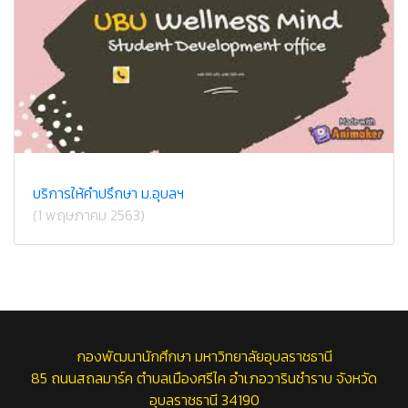
บริการให้คำปรึกษา ม.อุบลฯ
(1 พฤษภาคม 2563)
กองพัฒนานักศึกษา มหาวิทยาลัยอุบลราชธานี
85 ถนนสถลมาร์ค ตำบลเมืองศรีไค อำเภอวารินชำราบ จังหวัด
อุบลราชธานี 34190