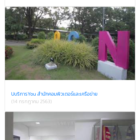
U​บริการ​You สำนักคอม​พิวเตอร์​และ​เครือข่าย​
(14 กรกฎาคม 2563)