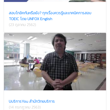
สอบโทอิคกันหรือยัง? ทุกเรื่องควรรู้และเทคนิคการสอบ
TOEIC โดย UNFOX English
(23 ตุลาคม 2562)
U​บริการ​You สำนักวิทยบริการ
(14 กรกฎาคม 2563)