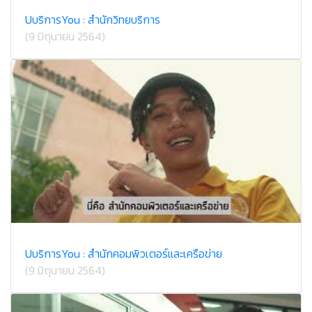
U​บริการ​You : สำนักวิทยบริการ
(9 มิถุนายน 2564)
U​บริการ​You : สำนักคอม​พิวเตอร์​และ​เครือข่าย
(9 มิถุนายน 2564)