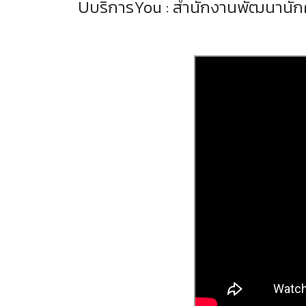
UบริการYou : สำนักงานพัฒนานัก