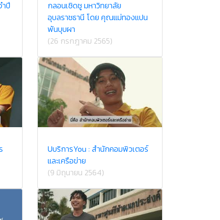
จำปี
กลอนเชิดชู มหาวิทยาลัย
อุบลราชธานี โดย คุณแม่ทองแปน
พันบุบผา
(26 กรกฎาคม 2565)
ร
U​บริการ​You : สำนักคอม​พิวเตอร์​
และ​เครือข่าย
(9 มิถุนายน 2564)