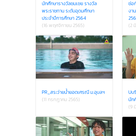
นักศึกษารางวัลชมเชย รางวัล
ช่อก
พระราชทาน ระดับอุดมศึกษา
งาน
ประจำปีการศึกษา 2564
256
(16 พฤศจิกายน 2565)
(2 
PR_สระว่ายน้ำยอดเศรณี ม.อุบลฯ
Uบร
(11 กรกฎาคม 2565)
นัก
(9 