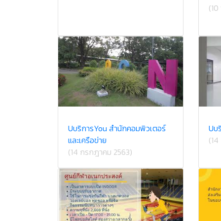
(10
U​บริการ​You สำนักคอม​พิวเตอร์​
U​บ
และ​เครือข่าย​
(14
(14 กรกฎาคม 2563)