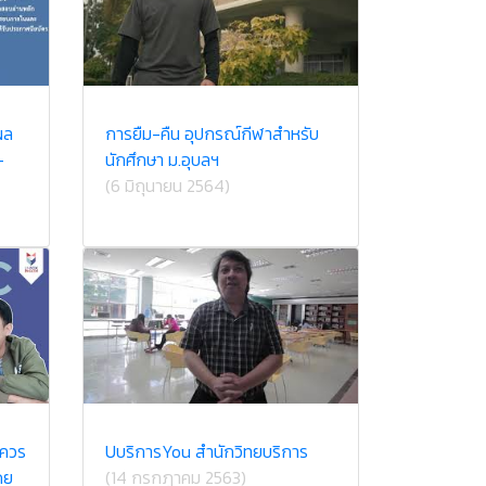
ผล
การยืม-คืน อุปกรณ์กีฬาสำหรับ
-
นักศึกษา ม.อุบลฯ
(6 มิถุนายน 2564)
งควร
U​บริการ​You สำนักวิทยบริการ
ดย
(14 กรกฎาคม 2563)