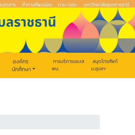
งเอกสาร
คำถามที่พบบ่อย
ถาม-ตอบ
มหาวิทยาลัยอุบลราชธานี
องค์กร
การบริการของส
สมุดโทรศัพท์
พน.
ม.อุบลฯ
นักศึกษา