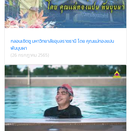
กลอนเชิดชู มหาวิทยาลัยอุบลราชธานี โดย คุณแม่ทองแปน
พันบุบผา
(26 กรกฎาคม 2565)