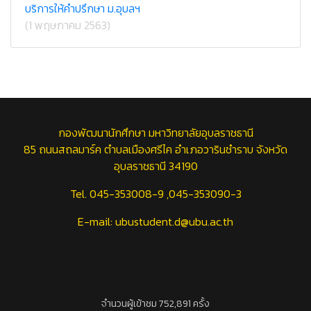
บริการให้คำปรึกษา ม.อุบลฯ
(1 พฤษภาคม 2563)
กองพัฒนานักศึกษา มหาวิทยาลัยอุบลราชธานี
85 ถนนสถลมาร์ค ตำบลเมืองศรีไค อำเภอวารินชำราบ จังหวัด
อุบลราชธานี 34190
Tel. 045-353008-9 ,045-353090-3
E-mail: ubustudent.d@ubu.ac.th
จำนวนผู้เข้าชม 752,891 ครั้ง