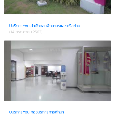
U​บริการ​You สำนักคอม​พิวเตอร์​และ​เครือข่าย​
(14 กรกฎาคม 2563)
U​บริการ​You กองบริการ​การศึกษา