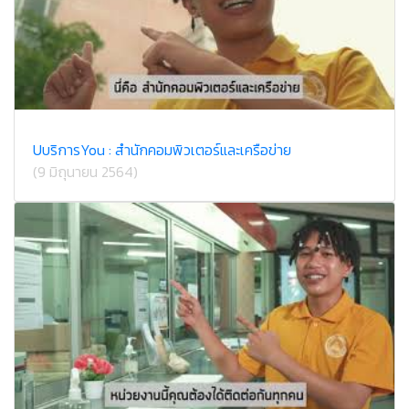
U​บริการ​You : สำนักคอม​พิวเตอร์​และ​เครือข่าย
(9 มิถุนายน 2564)