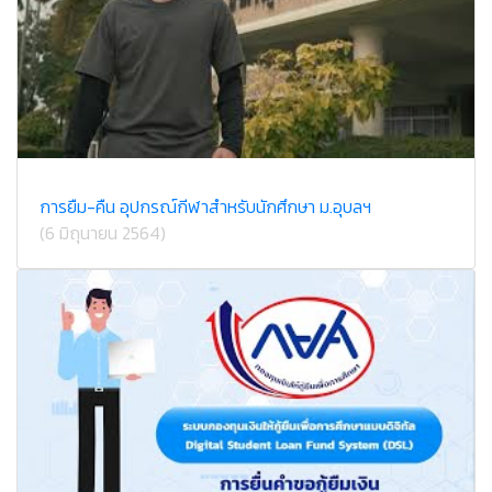
การยืม-คืน อุปกรณ์กีฬาสำหรับนักศึกษา ม.อุบลฯ
(6 มิถุนายน 2564)