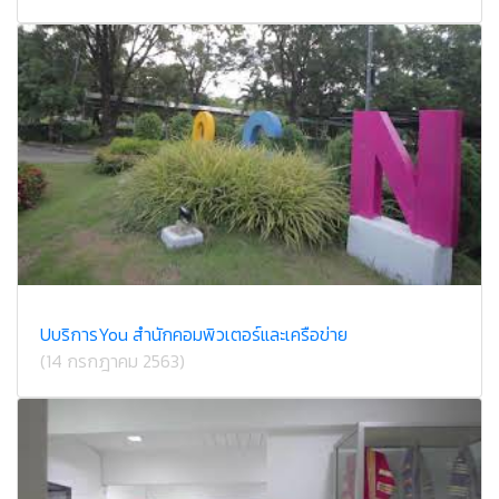
U​บริการ​You สำนักคอม​พิวเตอร์​และ​เครือข่าย​
(14 กรกฎาคม 2563)