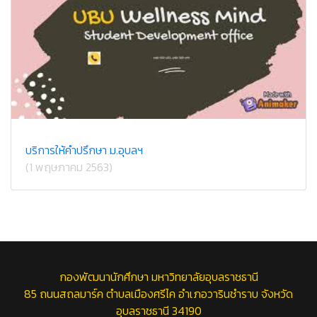
บริการให้คำปรึกษา ม.อุบลฯ
(1 พฤษภาคม 2563)
กองพัฒนานักศึกษา มหาวิทยาลัยอุบลราชธานี
85 ถนนสถลมาร์ค ตำบลเมืองศรีไค อำเภอวารินชำราบ จังหวัด
อุบลราชธานี 34190