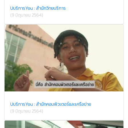
U​บริการ​You : สำนักวิทยบริการ
(9 มิถุนายน 2564)
U​บริการ​You : สำนักคอม​พิวเตอร์​และ​เครือข่าย
(9 มิถุนายน 2564)