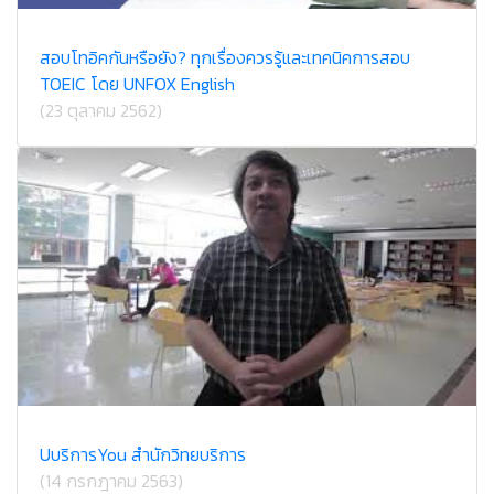
สอบโทอิคกันหรือยัง? ทุกเรื่องควรรู้และเทคนิคการสอบ
TOEIC โดย UNFOX English
(23 ตุลาคม 2562)
U​บริการ​You สำนักวิทยบริการ
(14 กรกฎาคม 2563)