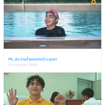
PR_สระว่ายน้ำยอดเศรณี ม.อุบลฯ
(11 กรกฎาคม 2565)