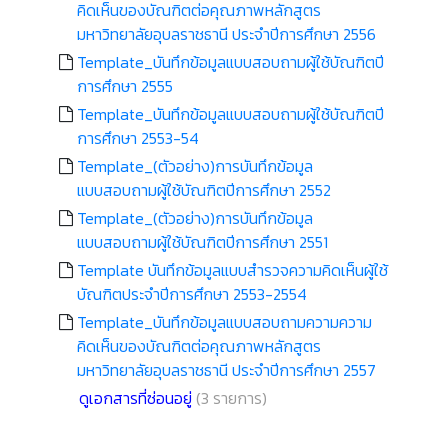
คิดเห็นของบัณฑิตต่อคุณภาพหลักสูตร
มหาวิทยาลัยอุบลราชธานี ประจำปีการศึกษา 2556
Template_บันทึกข้อมูลแบบสอบถามผู้ใช้บัณฑิตปี
การศึกษา 2555
Template_บันทึกข้อมูลแบบสอบถามผู้ใช้บัณฑิตปี
การศึกษา 2553-54
Template_(ตัวอย่าง)การบันทึกข้อมูล
แบบสอบถามผู้ใช้บัณฑิตปีการศึกษา 2552
Template_(ตัวอย่าง)การบันทึกข้อมูล
แบบสอบถามผู้ใช้บัณฑิตปีการศึกษา 2551
Template บันทึกข้อมูลแบบสำรวจความคิดเห็นผู้ใช้
บัณฑิตประจำปีการศึกษา 2553-2554
Template_บันทึกข้อมูลแบบสอบถามความความ
คิดเห็นของบัณฑิตต่อคุณภาพหลักสูตร
มหาวิทยาลัยอุบลราชธานี ประจำปีการศึกษา 2557
ดูเอกสารที่ซ่อนอยู่
(3 รายการ)