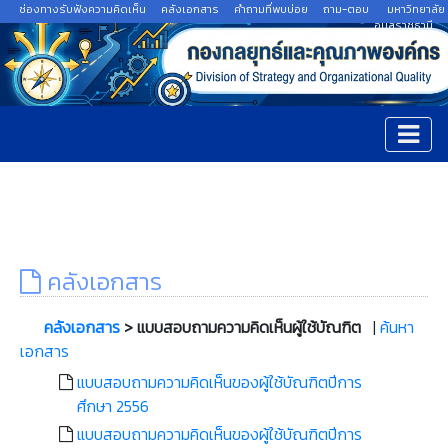
ช่องทางรับฟังความคิดเห็น
คลังเอกสาร
คำถามที่พบบ่อย
ถาม-ตอบ
มหาวิทยาลัย
อุบลราชธานี
คลังเอกสาร
คลังเอกสาร
> แบบสอบถามความคิดเห็นผู้ใช้บัณฑิต
|
ค้นหา
เอกสาร
แบบสอบถามความคิดเห็นของผู้ใช้บัณฑิตปีการ
ศึกษา 2556
แบบสอบถามความคิดเห็นของผู้ใช้บัณฑิตปีการ