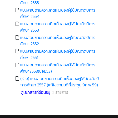
ศึกษา 2555
แบบสอบถามความคิดเห็นของผู้ใช้บัณฑิตปีการ
ศึกษา 2554
แบบสอบถามความคิดเห็นของผู้ใช้บัณฑิตปีการ
ศึกษา 2553
แบบสอบถามความคิดเห็นของผู้ใช้บัณฑิตปีการ
ศึกษา 2552
แบบสอบถามความคิดเห็นของผู้ใช้บัณฑิตปีการ
ศึกษา 2551
แบบสอบถามความคิดเห็นของผู้ใช้บัณฑิตปีการ
ศึกษา2553(ซ่อม53)
(ร่าง) แบบสอบถามความคิดเห็นของผู้ใช้บัณฑิตปี
การศึกษา 2557 (แก้ไขตามมติที่ประชุม 9ก.พ.59)
ดูเอกสารที่ซ่อนอยู่
(1 รายการ)