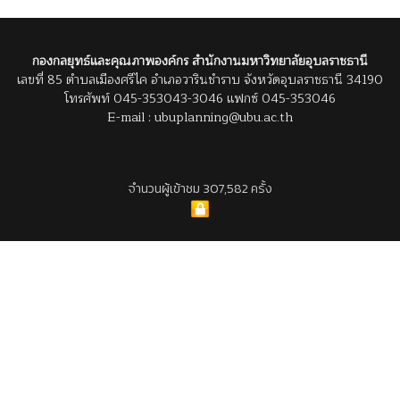
กองกลยุทธ์และคุณภาพองค์กร สำนักงานมหาวิทยาลัยอุบลราชธานี
เลขที่ 85 ตำบลเมืองศรีไค อำเภอวารินชำราบ จังหวัดอุบลราชธานี 34190
โทรศัพท์ 045-353043-3046 แฟกซ์ 045-353046
E-mail : ubuplanning@ubu.ac.th
จำนวนผู้เข้าชม 307,582 ครั้ง