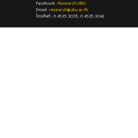
Facebook :
Research UBU
Email :
research@ubu.ac.th
โทรศัพท์ : 0 4535 3035, 0 4535 3042