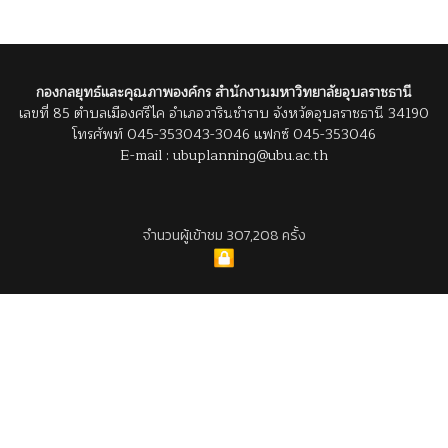
กองกลยุทธ์และคุณภาพองค์กร สำนักงานมหาวิทยาลัยอุบลราชธานี
เลขที่ 85 ตำบลเมืองศรีไค อำเภอวารินชำราบ จังหวัดอุบลราชธานี 34190
โทรศัพท์ 045-353043-3046 แฟกซ์ 045-353046
E-mail : ubuplanning@ubu.ac.th
จำนวนผู้เข้าชม 307,208 ครั้ง