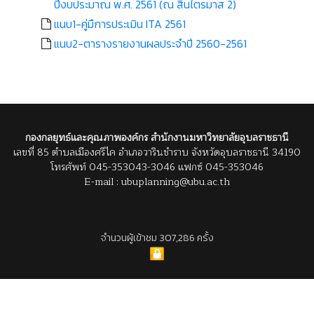
ปีงบประมาณ พ.ศ. 2561 (ณ สิ้นไตรมาส 2)
แนบ1-คู่มืการประเมิน ITA 2561
แนบ2-ตารางรายงานผลประจำปี 2560-2561
กองกลยุทธ์และคุณภาพองค์กร สำนักงานมหาวิทยาลัยอุบลราชธานี
เลขที่ 85 ตำบลเมืองศรีไค อำเภอวารินชำราบ จังหวัดอุบลราชธานี 34190
โทรศัพท์ 045-353043-3046 แฟกซ์ 045-353046
E-mail : ubuplanning@ubu.ac.th
จำนวนผู้เข้าชม 307,286 ครั้ง