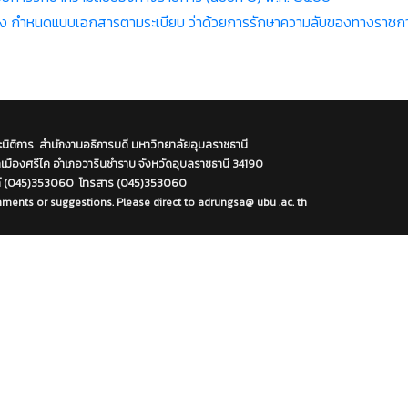
่อง กำหนดแบบเอกสารตามระเบียบ ว่าด้วยการรักษาความลับของทางราชก
ิติการ สำนักงานอธิการบดี มหาวิทยาลัยอุบลราชธานี
ืองศรีไค อำเภอวารินชำราบ จังหวัดอุบลราชธานี 34190
ท์ (045)353060 โทรสาร (045)353060
ments or suggestions. Please direct to adrungsa@ ubu .ac. th