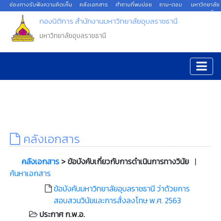
ช่องทางรับฟังความคิดเห็น
คลังเอกสาร
คำถามที่พบบ่อย
ถาม-ตอบ
มหาวิทยาลัย
อุบลราชธานี
กองนิติการ สำนักงานมหาวิทยาลัยอุบลราชธานี
มหาวิทยาลัยอุบลราชธานี
คลังเอกสาร
คลังเอกสาร
> ข้อบังคับเกี่ยวกับการดำเนินการทางวินัย
|
ค้นหาเอกสาร
ข้อบังคับมหาวิทยาลัยอุบลราชธานี ว่าด้วยการ
สอบสวนวินัยและการสั่งลงโทษ พ.ศ. 2563
ประกาศ ก.พ.อ.