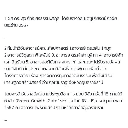
1. ผศ.ดร. สุวภัทร ศิริธรรมะสกุล ได้รับรางวัลเชิดชูเกียรตินักวิจัย
ประจำปี 2567
..
2.ทีมนักวิจัยอาจารย์คณะศิลปศาสตร์ 1.อาจารย์ ดร.วศิน โกมุท
2.อาจารย์วิชุลดา พิไลพันธ์ 3. อาจารย์ ดร.คำล่า มุสิกา 4. อาจารย์จัก
เรศ อิฐรัตน์ 5. อาจารย์อภินันท์ สงเคราะห์ และคณะ ได้รับรางวัลผล
งานวิจัยดีเด่น ประเภทผลงานวิจัยเพื่อการพัฒนาพื้นที่ จาก
โครงการวิจัย เรื่อง การจัดการทุนทางวัฒนธรรมเพื่อส่งเสริม
เศรษฐกิจสร้างสรรค์ อำเภอเขมราฐ จังหวัดอุบลราชธานี
โดยจะเข้ารับรางวัลในงานประชุมวิชาการ มอบ.วิจัย ครั้งที่ 18 ภายใต้
หัวข้อ "Green-Growth-Gate" ระหว่างวันที่ 18 - 19 กรกฎาคม พ.ศ.
2567 ณ อาคารเทพรัตนสิริปภา มหาวิทยาลัยอุบลราชธานี
…