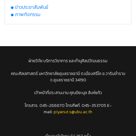
ข่าวประชาสัมพันธ์
ภาพกิจกรรม
ฝ่ายวิจัย บริการวิชาการ และทำนุศิลปวัฒนธรรม
คณะศิลปศาสตร์ มหาวิทยาลัยอุบลราชธานี ต.เมืองศรีไค อ.วารินชำราบ
จ.อุบลราชธานี 34190
เจ้าหน้าที่ประสานงาน คุณปิยะนุช สิงห์แก้ว
โทรสาร. 045-288870 โทรศัพท์. 045-353705 E-
mail:
piyanut.s@ubu.ac.th