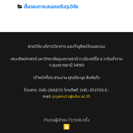
ขั้นตอนการเสนอขอรับทุนวิจัย
ฝ่ายวิจัย บริการวิชาการ และทำนุศิลปวัฒนธรรม
คณะศิลปศาสตร์ มหาวิทยาลัยอุบลราชธานี ต.เมืองศรีไค อ.วารินชำราบ
จ.อุบลราชธานี 34190
เจ้าหน้าที่ประสานงาน คุณปิยะนุช สิงห์แก้ว
โทรสาร. 045-288870 โทรศัพท์. 045-353705 E-
mail:
piyanut.s@ubu.ac.th
จำนวนผู้เข้าชม 73,508 ครั้ง