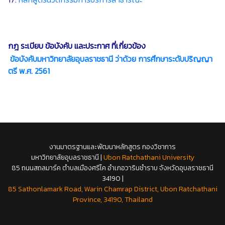
กฎ ระเบียบ ข้อบังคับ และประกาศ ที่เกี่ยวข้อง
ข้อบังคับมหาวิทยาลัยอุบลราชธานี ว่าด้วย การศึกษาระดับปริญญา
ตรี พ.ศ. 2561
งานมาตรฐานและพัฒนาหลักสูตร กองวิชาการ
มหาวิทยาลัยอุบลราชธานี |
Ubon Ratchathani University
85 ถนนสถลมาร์ค ตำบลเมืองศรีไค อำเภอวารินชำราบ จังหวัดอุบลราชธานี
34190 |
85 Sathonlamark Road, Warin Chamrap District, Ubon Ratchathani
Province, 34190, Thailand