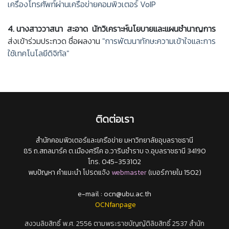
เครื่องโทรศัพท์ผ่านเครือข่ายคอมพิวเตอร์ VoIP
4.
นางสาววาสนา สะอาด นักวิเคราะห์นโยบายและแผนชำนาญการ
ส่งเข้าร่วมประกวด ชื่อผลงาน
"การพัฒนาทักษะความเข้าใจและการ
ใช้เทคโนโลยีดิจิทัล"
ติดต่อเรา
สำนักคอมพิวเตอร์และเครือข่าย มหาวิทยาลัยอุบลราชธานี
85 ถ.สถลมาร์ค ต.เมืองศรีไค อ.วารินชำราบ จ.อุบลราชธานี 34190
โทร. 045-353102
พบปัญหา คำแนะนำ โปรดแจ้ง
webmaster
(เบอร์ภายใน 1502)
e-mail : ocn@ubu.ac.th
OCNfanpage
สงวนลิขสิทธิ์ พ.ศ. 2556 ตามพระราชบัญญัติลิขสิทธิ์ 2537 สำนัก