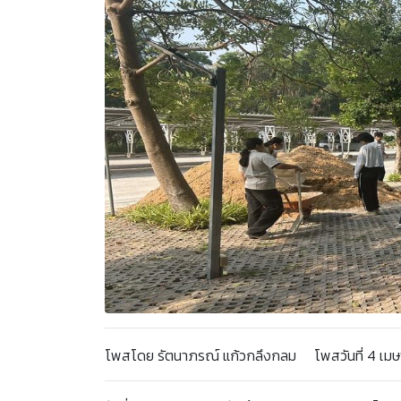
โพสโดย รัตนาภรณ์ แก้วกลึงกลม โพสวันที่ 4 เมษา