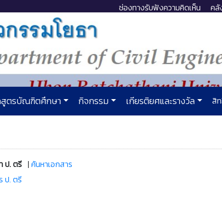
ช่องทางรับฟังความคิดเห็น
คลั
สูตรบัณฑิตศึกษา
กิจกรรม
เกียรติยศและรางวัล
สิท
า ป. ตรี
|
ค้นหาเอกสาร
ป. ตรี