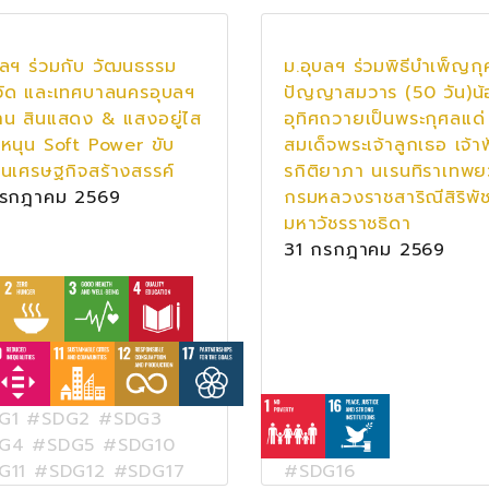
บลฯ ร่วมกับ วัฒนธรรม
ม.อุบลฯ ร่วมพิธีบำเพ็ญก
วัด และเทศบาลนครอุบลฯ
ปัญญาสมวาร (50 วัน)น้
าน สินแสดง & แสงอยู่ไส
อุทิศถวายเป็นพระกุศลแด่
หนุน Soft Power ขับ
สมเด็จพระเจ้าลูกเธอ เจ้าฟ
่อนเศรษฐกิจสร้างสรรค์
รกิติยาภา นเรนทิราเทพย
กรกฎาคม 2569
กรมหลวงราชสาริณีสิริพั
มหาวัชรราชธิดา
31 กรกฎาคม 2569
G1 #SDG2 #SDG3
G4 #SDG5 #SDG10
G11 #SDG12 #SDG17
#SDG16