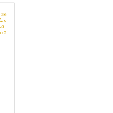
 36
ื่อง
รดี
ชาติ