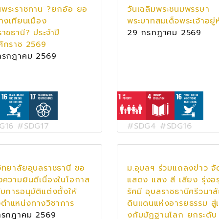
นพระราชทาน ?ยกอ้อ ยอ
วันเฉลิมพระชนมพรรษา
่างเทียนเมือง
พระบาทสมเด็จพระเจ้าอยู่ห
ราชธานี? ประจำปี
29 กรกฎาคม 2569
ศักราช 2569
กรกฎาคม 2569
G16 #SDG17
#SDG4 #SDG16
ิทยาลัยอุบลราชธานี ขอ
ม.อุบลฯ ร่วมแถลงข่าว จ
ความยินดีเนื่องในโอกาส
แสดง แสง สี เสียง รุ่งอ
้รับการอนุมัติแต่งตั้งให้
รัศมี อุบลราชธานีศรีวนาล
ตำแหน่งทางวิชาการ
ดินแดนแห่งอารยธรรม สู่เ
กรกฎาคม 2569
งกัมมัฏฐานโลก ยกระดับ