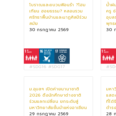
โบราณและขบวนฟ้อนรำ ?โฮม
น้ำฝ
เทียน ฮอยธรรม? หลอมรวม
ครู ช
ศรัทธาพื้นบ้านและนาฏศิลป์ร่วม
อุบล
สมัย
พุทธ
30 กรกฎาคม 2569
30 
#SDG16 #SDG17
#SD
ม.อุบลฯ เปิดค่ายนานาชาติ
มหาว
2026 ดึงนักศึกษาต่างชาติ
แสดง
ร่วมแลกเปลี่ยน ยกระดับสู่
ที่ได
มหาวิทยาลัยชั้นนำแห่งอาเซียน
ดำรง
29 กรกฎาคม 2569
28 