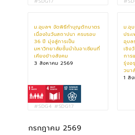
#SDG17
#SD
ม.อุบลฯ จัดพิธีทำบุญตักบาตร
ม.อุ
เนื่องในวันสถาปนา ครบรอบ
ประเ
36 ปี มุ่งสู่การเป็น
อุบลร
มหาวิทยาลัยชั้นนำในอาเซียนที่
เชิง
เคียงข้างสังคม
การแ
3 สิงหาคม 2569
รุ่งอ
วนาล
1 สิ
#SDG4 #SDG17
กรกฎาคม 2569