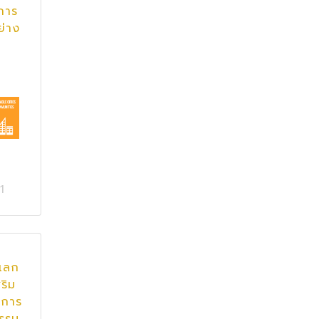
่การ
ย่าง
1
าแลก
สริม
าการ