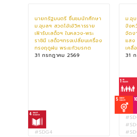
นายกรัฐมนตรี ชื่นชมนักศึกษา
ม.อุ
ม.อุบลฯ สวดโอ้เอ้วิหารราย
จังห
เฝ้ารับเสด็จฯ ในหลวง-พระ
จัดง
ราชินี เสด็จฯทรงเปลี่ยนเครื่อง
แสง 
ทรงฤดูฝน พระแก้วมรกต
เคลื
31 กรกฎาคม 2569
31 
#SD
#SD
#SDG4
#SD