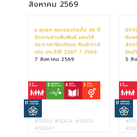
สิงหาคม 2569
ม.อุบลฯ ครบรอบก่อตั้ง 36 ปี
นักวิ
จัดงานสานสัมพันธ์ มอบโล่
ค้นพ
ประกาศเกียรติคุณ ศิษย์เก่าดี
สังก
เด่น ประจำปี 2567 ? 2569
ใหม่
7 สิงหาคม 2569
5 สิ
#SDG3 #SDG4 #SDG5
#SD
#SDG17
#SD