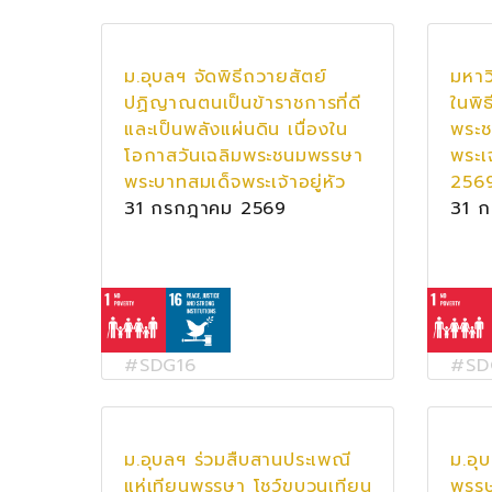
ม.อุบลฯ จัดพิธีถวายสัตย์
มหาว
ปฏิญาณตนเป็นข้าราชการที่ดี
ในพิธ
และเป็นพลังแผ่นดิน เนื่องใน
พระช
โอกาสวันเฉลิมพระชนมพรรษา
พระเ
พระบาทสมเด็จพระเจ้าอยู่หัว
256
31 กรกฎาคม 2569
31 
#SDG16
#SD
ม.อุบลฯ ร่วมสืบสานประเพณี
ม.อุ
แห่เทียนพรรษา โชว์ขบวนเทียน
พรรษ