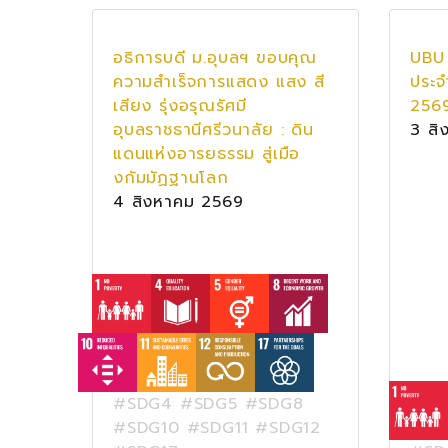
อธิการบดี ม.อุบลฯ ขอบคุณ
UBU 
ความสำเร็จการแสดง แสง สี
ประจ
เสียง รุ่งอรุณรัศมี
256
อุบลราชธานีศรีวนาลัย : ดิน
3 สิ
แดนแห่งอารยธรรม สู่เมือ
งกัมมัฏฐานโลก
4 สิงหาคม 2569
#SDG4 #SDG5 #SDG8
#SDG10 #SDG11 #SDG12