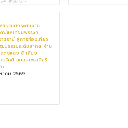
G4 #SDG17
บลฯร่วมยกระดับงาน
พณีแห่เทียนพรรษา
าชธานี สู่การท่องเที่ยว
วัฒนธรรมระดับสากล ผ่าน
สดงแสง สี เสียง
รุณรัศมี อุบลราชธานีศรี
ัย
งหาคม 2569