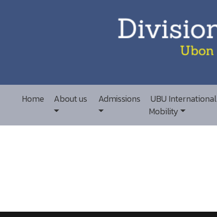
Home
About us
Admissions
UBU International
Mobility