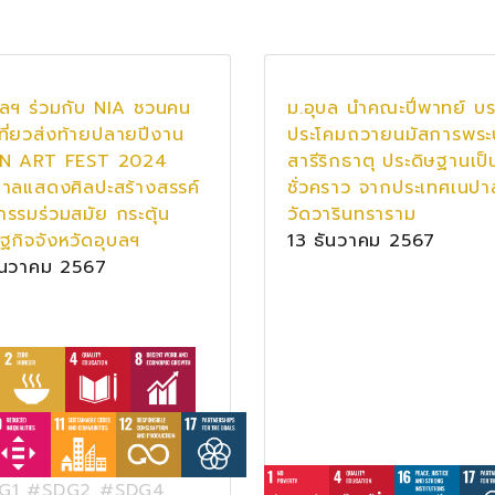
บลฯ ร่วมกับ NIA ชวนคน
ม.อุบล นำคณะปี่พาทย์ บ
ที่ยวส่งท้ายปลายปีงาน
ประโคมถวายนมัสการพระ
N ART FEST 2024
สารีริกธาตุ ประดิษฐานเป
าลแสดงศิลปะสร้างสรรค์
ชั่วคราว จากประเทศเนป
กรรมร่วมสมัย กระตุ้น
วัดวารินทราราม
ฐกิจจังหวัดอุบลฯ
13 ธันวาคม 2567
ันวาคม 2567
G1 #SDG2 #SDG4