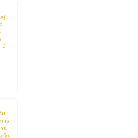
ผู้
าต
ย
า
 ปี
รับ
บการ
การ
งดื่ม