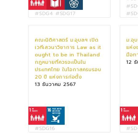
#SD
#SDG4 #SDG17
#SD
คณะนิติศาสตร์ ม.อุบลฯ เปิด
ม.อุ
เวทีเสวนาวิชาการ Law as it
แห่ง
ought to be in Thailand
มือท
กฎหมายที่ควรจะเป็นใน
12 ธ
ประเทศไทย ในโอกาสครบรอบ
20 ปี แห่งการก่อตั้ง
13 ธันวาคม 2567
#SDG16
#SD