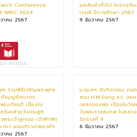
earch Conference
และสินค้าทั่วไป ในงานกัน
4 IMRC 2024
เกมส์ ปีการศึกษา 2567
นวาคม 2567
9 ธันวาคม 2567
G3 #SDG4
บลฯ ร่วมพิธีเจริญพระพุทธ
ม.อุบลฯ จัดกิจกรรม ดนต
 ทำบุญตักบาตร
สวน H.M.Song อว. บรร
พระเกียรติ เนื่องใน
เพลงของพ่อ เนื่องในวันค
สวันคล้ายวันประสูติ
วันพระราชสมภพ ในหลวง
็จพระเจ้าลูกเธอ เจ้าฟ้าพัช
รัชกาลที่ 9
ิยาภา นเรนทิราเทพยวดีฯ
6 ธันวาคม 2567
นวาคม 2567