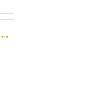
8
 ภาค
า