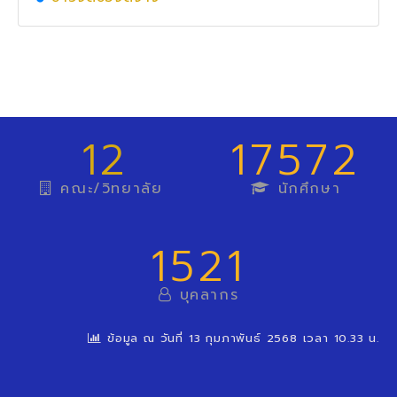
12
17572
คณะ/วิทยาลัย
นักศึกษา
1521
บุคลากร
ข้อมูล ณ วันที่ 13 กุมภาพันธ์ 2568 เวลา 10.33 น.