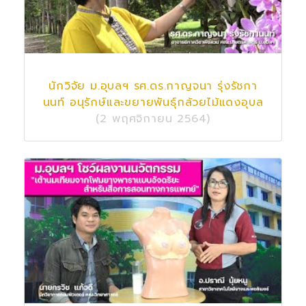
นักวิจัย ม.อุบลฯ รศ.ดร.กาญจนา รุ่งรัชกา
นนท์ อนุรักษ์และขยายพันธุ์กล้วยไม้แดงอุบล
(2 พฤศจิกายน 2564)