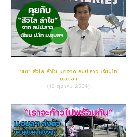
"แต" สีวิไล ลำไช นศ.จาก สปป.ลาว เรียนโท
ม.อุบลฯ
(12 ตุลาคม 2564)