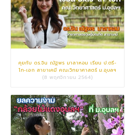
คุยกับ ดร.จิน ณัฐพร มาลาหอม เรียน ป.ตรี-
โท-เอก สาขาเคมี คณะวิทยาศาสตร์ ม.อุบลฯ
(8 พฤศจิกายน 2564)