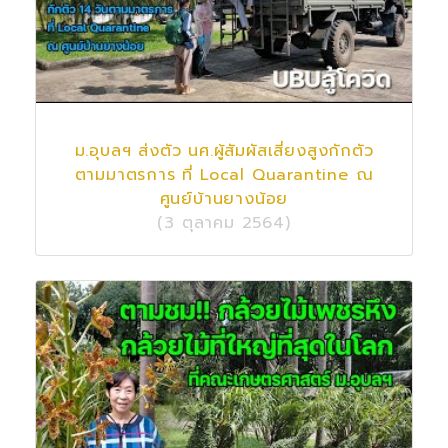
ม.อุบลฯ ส่งตัว นศ.ผู้สัมผัสเสี่ยงสูงกักตัว
ตามมาตรการ ที่ Local Quarantine ณ
ศูนย์บ้านยางน้อย
(3 ตุลาคม 2564)