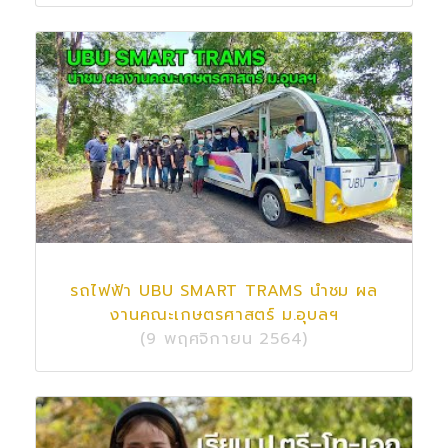
รถไฟฟ้า UBU SMART TRAMS นำชม ผล
งานคณะเกษตรศาสตร์ ม.อุบลฯ
(9 พฤศจิกายน 2564)