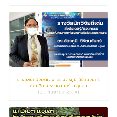
รางวัลนักวิจัยดีเด่น ดร.ฉัตรภูมิ วิรัตนจันทร์
คณะวิศวกรรมศาสตร์ ม.อุบลฯ
(20 กันยายน 2564)