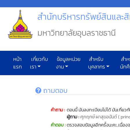
สำนักบริหารทรัพย์สินและสิ
มหาวิทยาลัยอุบลราชธานี
หน้า
เกี่ยวกับ
ข้อมูลหน่วย
สำหรับ
สำห
แรก
เรา
งาน
บุคลากร
นักศ
ถามตอบ
คำถาม :
ตอนนี้ มันลงทะเบียนไม่ได้ มันเกี่ยวก
ผู้ถาม :
ศุภฤกษ์ ผาสุขอนันต์ ( pr
คำตอบ :
ตรวจสอบข้อมูลอีกครั้งนะคะ..เนื่อง