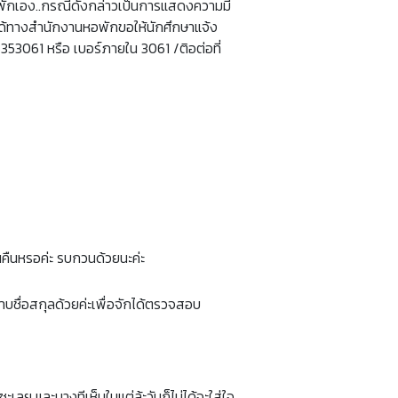
าพักเอง..กรณีดังกล่าวเป็นการแสดงความมี
ได้ทางสำนักงานหอพักขอให้นักศึกษาแจ้ง
5353061 หรือ เบอร์ภายใน 3061 /ติอต่อที่
นคืนหรอค่ะ รบกวนด้วยนะค่ะ
บชื่อสกุลด้วยค่ะเพื่อจักได้ตรวจสอบ
ย และบางทีเห็นในแต่ล้ะวันก็ไม่ได้จะใส่ใจ