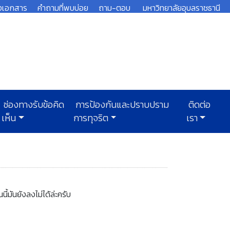
งเอกสาร
คำถามที่พบบ่อย
ถาม-ตอบ
มหาวิทยาลัยอุบลราชธานี
ช่องทางรับข้อคิด
การป้องกันและปราบปราม
ติดต่อ
เห็น
การทุจริต
เรา
ี้มันยังลงไม่ได้ล่ะครับ