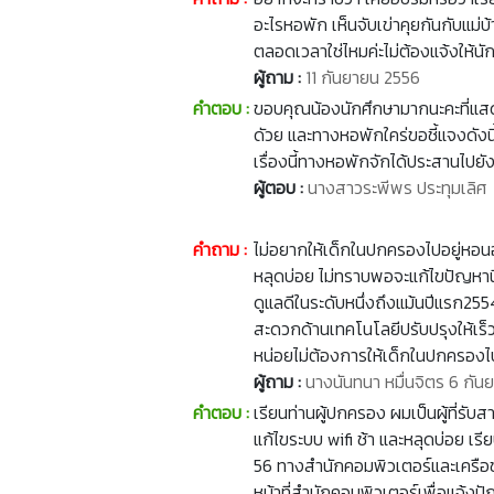
อะไรหอพัก เห็นจับเข่าคุยกันกับแม่
ตลอดเวลาใช่ไหมค่ะไม่ต้องแจ้งให้นัก
ผู้ถาม :
11 กันยายน 2556
คำตอบ :
ขอบคุณน้องนักศึกษามากนะคะที่แสดงคว
ดัวย และทางหอพักใคร่ขอชี้แจงดัง
เรื่องนี้ทางหอพักจักได้ประสานไปย
ผู้ตอบ :
นางสาวระพีพร ประทุมเลิศ
คำถาม :
ไม่อยากให้เด็กในปกครองไปอยู่หอน
หลุดบ่อย ไม่ทราบพอจะแก้ไขปัญหานี
ดูแลดีในระดับหนึ่งถึงแม้นปีแรก25
สะดวกด้านเทคโนโลยีปรับปรุงให้เร็ว
หน่อยไม่ต้องการให้เด็กในปกครองไ
ผู้ถาม :
นางนันทนา หมื่นจิตร 6 กัน
คำตอบ :
เรียนท่านผู้ปกครอง ผมเป็นผู้ที่ร
แก้ไขระบบ wifi ช้า และหลุดบ่อย เรี
56 ทางสำนักคอมพิวเตอร์และเครือข่า
หน้าที่สำนักคอมพิวเตอร์เพื่อแ