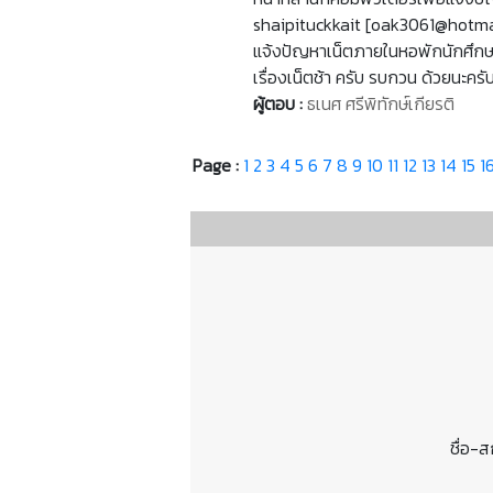
shaipituckkait [oak3061@hotmai
แจ้งปัญหาเน็ตภายในหอพักนักศึกษาช
เรื่องเน็ตช้า ครับ รบกวน ด้วยนะคร
ผู้ตอบ :
ธเนศ ศรีพิทักษ์เกียรติ
Page :
1
2
3
4
5
6
7
8
9
10
11
12
13
14
15
1
ชื่อ-ส