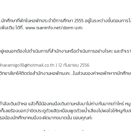
.นักศึกษาที่พักในหอพักประจำปีการศึกษา 2555 อยู่ในระหว่างขั้นตอนการโ
เพิ่มเติม ได้ที่.. www.isaninfo.net/dorm นะคะ
่หอนอกต้องไปดำเนินการที่สำนักงานหรือดำเนินการอย่างไรคะ และถ้าเราจ่า
iharamigo18@hotmail.co.th ) 12 กันยายน 2556
ทยาลัยฯให้ติดต่อสำนักงานหอพักนะคะ ..ในส่วนของค่าหอพักหากนักศึกษาย
่อนกำลังเดินเข้าหอ แล้วก็มีน้องคนนึงเดินตามหลังมาไม่ห่างกันมากเท่าไหร่ หน
มก็เลยร้องบอกว่าปิดประตูด้วยสิ(เหมือนพูดด้วยน้ำเสียงไม่พอใจให้หนูกับเพื
ะตูรอน้องนักศึกษาคนนึงจะผิดมากขนาดนั้น ขอบคุณค่ะ