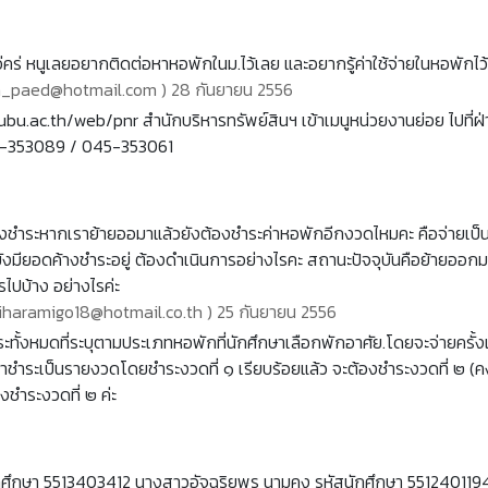
คร่ หนูเลยอยากติดต่อหาหอพักในม.ไว้เลย และอยากรู้ค่าใช้จ่ายในหอพักไว้
an_paed@hotmail.com ) 28 กันยายน 2556
.ubu.ac.th/web/pnr สำนักบริหารทรัพย์สินฯ เข้าเมนูหน่วยงานย่อย ไปที่ฝ
45-353089 / 045-353061
้างชำระหากเราย้ายออมาแล้วยังต้องชำระค่าหอพักอีกงวดไหมคะ คือจ่ายเป็
ยังมียอดค้างชำระอยู่ ต้องดำเนินการอย่างไรคะ สถานะปัจจุบันคือย้ายออกม
รไปบ้าง อย่างไรค่ะ
hiharamigo18@hotmail.co.th ) 25 กันยายน 2556
ทั้งหมดที่ระบุตามประเภทหอพักที่นักศึกษาเลือกพักอาศัย.โดยจะจ่ายครั้งเ
ษาชำระเป็นรายงวดโดยชำระงวดที่ ๑ เรียบร้อยแล้ว จะต้องชำระงวดที่ ๒ (ค
งชำระงวดที่ ๒ ค่ะ
ศึกษา 5513403412 นางสาวอัจฉริยพร นามคง รหัสนักศึกษา 5512401194 ต