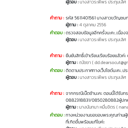
ผู้ตอบ :
นางสาวระพีพร ประทุมเลิศ
คำถาม :
รหัส 5611401561 นางสาวขวัญชนก แส
ผู้ถาม :
4 ตุลาคม 2556
คำตอบ :
ตรวจสอบข้อมูลอีกครั้งนะคะ..เนื่อง
ผู้ตอบ :
นางสาวระพีพร ประทุมเลิศ
คำถาม :
ยืนยันสิทธิ์เข้าเรียนเรียบร้อยแล้ว
ผู้ถาม :
ณัชชา ( dd.dearsocut@gm
คำตอบ :
ติดตามประกาศทางเว็ปไซต์นะคะ..
ผู้ตอบ :
นางสาวระพีพร ประทุมเลิศ
คำถาม :
จากกรณีเน๊ตช้านะคะ ตอนนี้ได้รับ
0882318831/0850280882ผู้ปกคร
ผู้ถาม :
นางนันทนา หมื่นจิตร ( n
คำตอบ :
ทางหน่วยงานขอขอบพระคุณท่านผู้ปก
ที่เกิดขึ้นพร้อมแก้ไขค่ะ