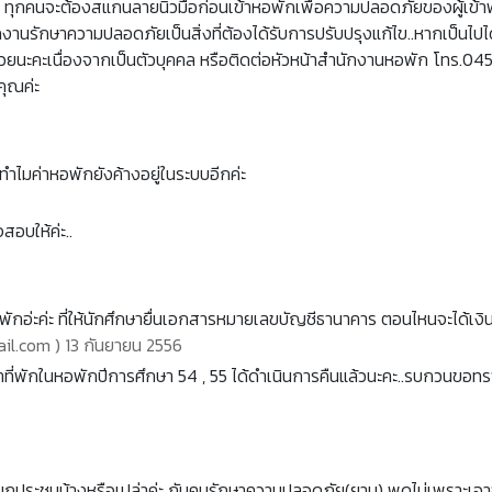
 ทุกคนจะต้องสแกนลายนิ้วมือก่อนเข้าหอพักเพื่อความปลอดภัยของผู้เข้
านรักษาความปลอดภัยเป็นสิ่งที่ต้องได้รับการปรับปรุงแก้ไข..หากเป็นไป
นี้ด้วยนะคะเนื่องจากเป็นตัวบุคคล หรือติดต่อหัวหน้าสำนักงานหอพัก โทร.04
คุณค่ะ
ง ทำไมค่าหอพักยังค้างอยู่ในระบบอีกค่ะ
อบให้ค่ะ..
พักอ่ะค่ะ ที่ให้นักศึกษายื่นเอกสารหมายเลขบัญชีธานาคาร ตอนไหนจะได้เงิ
il.com ) 13 กันยายน 2556
ที่พักในหอพักปีการศึกษา 54 , 55 ได้ดำเนินการคืนแล้วนะคะ..รบกวนขอทรา
ประชุมบ้างหรือเปล่าค่ะ กับคนรักษาความปลอดภัย(ยาม) พูดไม่เพราะเอาซะเล