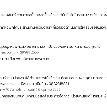
งจันทร์ จ่ายค่าหอทั้งสองครั้งแล้วค่ะแต่มันยังค้าในระบบ reg ทำไงคะ ลง
จากหอพักได้ประสานงานหน่วยงานที่่เกี่ยวข้องดำเนินการให้เรียบร้อยแล้วค่
ค่ะ ดูข้อมูลหอพักแล้ว อยากทราบว่า เปิดจองหอพักวันไหนค่ะ-ขอบคุณค่ะ
ail.com ) 7 ตุลาคม 2556
ประมาณเดือนพฤศจิกายน ๒๕๕๖ ค่ะ
ทราบว่าทงหน่วยงานได้ดำเนินการให้แล้วเรียบร้อย ขอขอบพระคุณมากนะคะ จ
องนางสาวณิชกานต์ หมื่นจิตร 0882318831
ana-v707@hotmail.com ) 6 ตุลาคม 2556
ครองเช่นกันค่ะ..หากมีข้อสงสัยประการใดทางหน่วยงานยินดีให้ข้อมูลเพื่