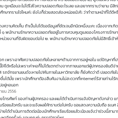
บ้าน ดูเหมือนจะไม่ได้ใส่ใจความปลอดภัยอะไรเลย และอยากทราบว่ายาม มีสิทธ
ศึกษาทราบใช่ไหมค่ะ ยังไงก็ช่วยสอดส่องหน่อยน้ะค้ะ ว่าทำตามหน้าที่ได้ดีหร
ามคิดเห็น ถ้าเป็นไปได้ขอข้อมูลที่ชัดเจนอีกนิดหนึ่งนะคะ เนื่องจากเกิดที
นี้ ๑ พนักงานรักษาความปลอดภัยอยู่ในการควบคุมดูแลของโครงการรักษา
ังหน่วยงานที่รับผิดชอบต่อไป ๒. พนักงานรักษาความปลอดภัยไม่มีสิทธิ๋เข
อก เพราะอาศัยความปลอดภัยในหลายๆด้านจากการอยู่หอใน แต่ปัญหาที่ประส
้ให้ได้หรือไม่เพราะค่าหอก็ไม่ได้แตกต่างจากภายนอกแต่ผู้ปกครองยินดีจ่า
54 รถจักรยานยนต์จะหายไป1คันภายในมหาวิทยาลัย ก็ยังคิดว่าดี ปลอดภัยใ
ขึ้นได้มั้ย เพราะนักศึกษาต้องสืบค้นงานไม่สะดวกที่internetไร้สายท่านไร
ปอยู่หอนอก
ยายน 2556
ับสายโทรศัพท์ ของท่านผู้ปกครอง และผมได้ดำเนินการแจ้งปัญหาดังกล่าว แก
ยบร้อยแล้วครับ และจะแจ้งผลให้ทราบต่อไปครับ ขอแสดงความนับถือ ธเนศ สีห์
ยได้ดำเนินการติดต่อน้องนักศึกษาเรียบร้อยแล้วะน้องแจ้งว่าช่วงนี้สามา
จ้งปัญหาอีกครั้งค่ะ ขอบคุณค่ะ กรรณิการ์พร __________________