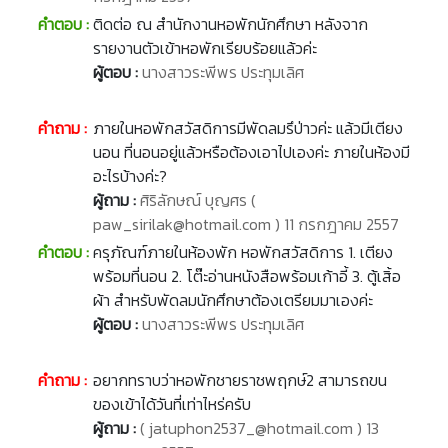
คำตอบ :
ติดต่อ ณ สำนักงานหอพักนักศึกษา หลังจาก
รายงานตัวเข้าหอพักเรียบร้อยแล้วค่ะ
ผู้ตอบ :
นางสาวระพีพร ประทุมเลิศ
คำถาม :
ภายในหอพักสวัสดิการมีพัดลมรึป่าวค่ะ แล้วมีเตียง
นอน ที่นอนอยู่แล้วหรือต้องเอาไปเองค่ะ ภายในห้องมี
อะไรบ้างค่ะ?
ผู้ถาม :
ศิริลักษณ์ บุญศร (
paw_sirilak@hotmail.com ) 11 กรกฎาคม 2557
คำตอบ :
ครุภัณฑ์ภายในห้องพัก หอพักสวัสดิการ 1. เตียง
พร้อมที่นอน 2. โต๊ะอ่านหนังสือพร้อมเก้าอี้ 3. ตู้เสิ้อ
ผ้า สำหรับพัดลมนักศึกษาต้องเตรียมมาเองค่ะ
ผู้ตอบ :
นางสาวระพีพร ประทุมเลิศ
คำถาม :
อยากทราบว่าหอพักชายราชพฤกษ์2 สามารถขน
ของเข้าได้วันที่เท่าไหร่ครับ
ผู้ถาม :
( jatuphon2537_@hotmail.com ) 13