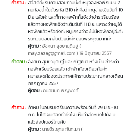
คำถาม :
สวัสดีค่ะ รบกวนสอบถามน่ะค่ะหนูจองหอพักแบบ 2
คนห้องน้ำในตัวรหัส B10 ค่ะ คือว่าหนูจ่ายเงินวันที่ 10
มิ.ย แล้วค่ะ และก็ทางหอพักก็แจ้งว่าชำระเรียบร้อย
แล้วทางหอพักแจ้งว่าเต็มวันที่ 11 มิ.ย. แสดงว่าหนูได้
หอพักแล้วหรือยังค่ะ หนูเกรงว่าจะไม่มีหอพักอยู่อ่ะค่ะ
รบกวนตอบกลับด้วยน่ะค่ะ ขอบพระคุณมากค่ะ
ผู้ถาม :
อังศนา สุขยานุดิษฐ์ (
may.zazag@gmail.com ) 19 มิถุนายน 2557
คำตอบ :
อังศนา สุขยานุดิษฐ์ และ ณัฐธิมา หวังเป็น ชำระค่า
หอพักเรียบร้อยแล้ว เข้าพักห้องเดียวกันค่ะ
หมายเลขห้องจะประกาศให้ทราบประมาณกลางเดือน
กรกฎาคม 2557
ผู้ตอบ :
กมลชนก พิญพงศ์
คำถาม :
ถ้าผม ไปอบรมเตรียมความพร้อมวันที่ 29 มิ.ย.-10
ก.ค. ไม่ได้ ผมต้องทำยังไง เห็นว่าส่งหนังไปยัง ม.
แล้วส่งปเบอร์ไหนคับ
ผู้ถาม :
นายวีระยุทธ กันทะมา (