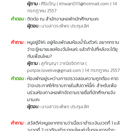
ผู้ถาม :
ศิริขวัญ ( khwan0111@hotmail.com ) 14
กรกฎาคม 2557
คำตอบ :
ติดต่อ ณ สำนักงานหอพักนักศึกษานะคะ
ผู้ตอบ :
นางสาวระพีพร ประทุมเลิศ
คำถาม :
หนูอยู่ปี1ค่ะ อยู่ห้องพัดลมห้องน้ำในตัวค่ะ อยากทราบ
ว่าจะรู้หมายเลขห้องวันไหนค่ะ แล้วถ้าไปที่หลังจะได้ยุ
กับเพื่อนไหม?
ผู้ถาม :
สุกัญญา วาณิชจิตกาล (
potpie.lovelive@gmail.com ) 14 กรกฎาคม 2557
คำตอบ :
ห้องพักอยู่ระหว่างการตรวจสอบความถูกต้อง คาด
ว่าจะประกาศให้ทราบภายในสัปดาห์นี้ค่ะ สำหรับเพือ
นร่วมห้องทางหอพักจัดตามรายชื่อที่นักศึกษาแจ้ง
มานะคะ
ผู้ตอบ :
นางสาวระพีพร ประทุมเลิศ
คำถาม :
สวัสดีค่ะหนูอยากทราบว่าเมื่อเราชำระเงินงวดที่ 1 เเล้
วงวดที่ 2 เราต้องชำระตอนไหนค่ะขั้นตอนการชำระ