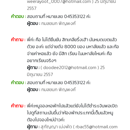
weerayoot_0007@hotmail.com ) 25 มิถุนายน
2557
คำตอบ :
สอบถามที่ หมายเลข 045353122 ค่ะ
ผู้ตอบ :
กมลชนก พิญพงศ์
คำถาม :
พี่ค่ะ คือ ไม่ได้ยืนยัน สิทเคลียริ้งเฮ้า มันหมดเขตแล้ว
ด้วย อะค่ะ แต่จ่ายตัง 8000 ของ มหาลัยแล้ว และก้อ
จ่ายค่าหอแล้ว ยัง มีสิท เรียน ในมหาลัยไหมค่ะ คือ
อยากเรียนจริงๆ
ผู้ถาม :
( doodee2012@hotmail.com ) 25
มิถุนายน 2557
คำตอบ :
สอบถามที่ หมายเลข 045353122 ค่ะ
ผู้ตอบ :
กมลชนก พิญพงศ์
คำถาม :
พี่ค่ะหนูจองหอพักไปแล้วแต่ยังไม่ได้ชำระเงินพอเปิด
ไปดูที่สถานะมันขึ้นว่าห้องพักประเภทนี้เต็มแล้วหนู
ต้องไปจองใหม่ป่าวค่ะ
ผู้ถาม :
สุกัญญา เม่งพัด ( rbac55@hotmail.com