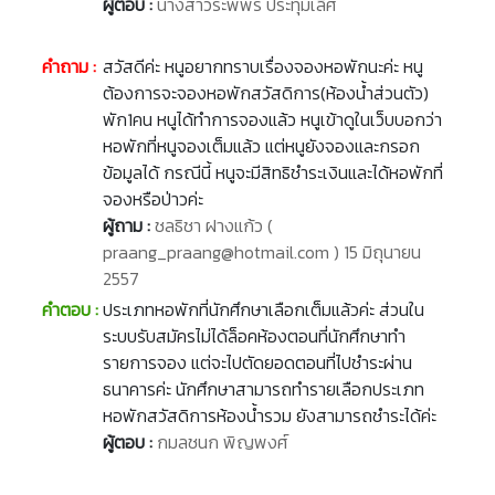
ผู้ตอบ :
นางสาวระพีพร ประทุมเลิศ
คำถาม :
สวัสดีค่ะ หนูอยากทราบเรื่องจองหอพักนะค่ะ หนู
ต้องการจะจองหอพักสวัสดิการ(ห้องน้ำส่วนตัว)
พัก1คน หนูได้ทำการจองแล้ว หนูเข้าดูในเว็บบอกว่า
หอพักที่หนูจองเต็มแล้ว แต่หนูยังจองและกรอก
ข้อมูลได้ กรณีนี้ หนูจะมีสิทธิชำระเงินและได้หอพักที่
จองหรือป่าวค่ะ
ผู้ถาม :
ชลธิชา ฝางแก้ว (
praang_praang@hotmail.com ) 15 มิถุนายน
2557
คำตอบ :
ประเภทหอพักที่นักศึกษาเลือกเต็มแล้วค่ะ ส่วนใน
ระบบรับสมัครไม่ได้ล็อคห้องตอนที่นักศึกษาทำ
รายการจอง แต่จะไปตัดยอดตอนที่ไปชำระผ่าน
ธนาคารค่ะ นักศึกษาสามารถทำรายเลือกประเภท
หอพักสวัสดิการห้องน้ำรวม ยังสามารถชำระได้ค่ะ
ผู้ตอบ :
กมลชนก พิญพงศ์