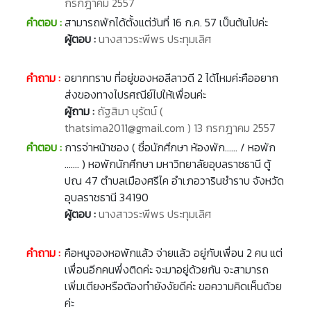
กรกฎาคม 2557
คำตอบ :
สามารถพักได้ตั้งแต่วันที่ 16 ก.ค. 57 เป็นต้นไปค่ะ
ผู้ตอบ :
นางสาวระพีพร ประทุมเลิศ
คำถาม :
อยากทราบ ที่อยู่ของหอลีลาวดี 2 ได้ไหมค่ะคืออยาก
ส่งของทางไปรศณีย์ไปให้เพื่อนค่ะ
ผู้ถาม :
ถัฐสิมา บุรัตน์ (
thatsima2011@gmail.com ) 13 กรกฎาคม 2557
คำตอบ :
การจ่าหน้าซอง ( ชื่อนักศึกษา ห้องพัก...... / หอพัก
....... ) หอพักนักศึกษา มหาวิทยาลัยอุบลราชธานี ตู้
ปณ 47 ตำบลเมืองศรีไค อำเภอวารินชำราบ จังหวัด
อุบลราชธานี 34190
ผู้ตอบ :
นางสาวระพีพร ประทุมเลิศ
คำถาม :
คือหนูจองหอพักแล้ว จ่ายแล้ว อยู่กับเพื่อน 2 คน แต่
เพื่อนอีกคนพึ่งติดค่ะ จะมาอยู่ด้วยกัน จะสามารถ
เพิ่มเตียงหรือต้องทำยังงัยดีค่ะ ขอความคิดเห็นด้วย
ค่ะ