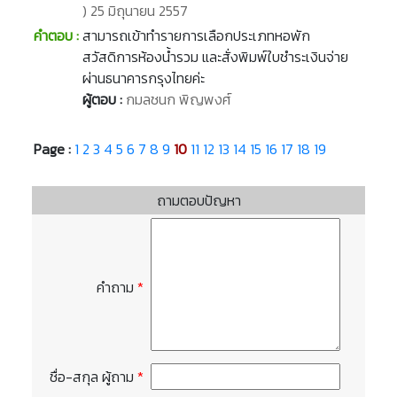
) 25 มิถุนายน 2557
คำตอบ :
สามารถเข้าทำรายการเลือกประเภทหอพัก
สวัสดิการห้องน้ำรวม และสั่งพิมพ์ใบชำระเงินจ่าย
ผ่านธนาคารกรุงไทยค่ะ
ผู้ตอบ :
กมลชนก พิญพงศ์
Page :
1
2
3
4
5
6
7
8
9
10
11
12
13
14
15
16
17
18
19
ถามตอบปัญหา
คำถาม
*
ชื่อ-สกุล ผู้ถาม
*