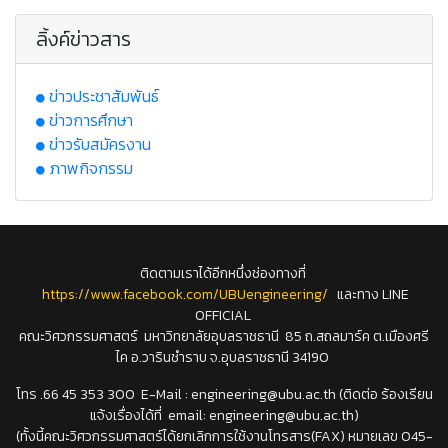
ลิ้งค์ข่าวสาร
ข่าวประชาสัมพันธ์
ข่าวการศึกษา
ข่าวรับสมัครงาน
ภาพกิจกรรม
ติดตามเราได้อีกหนึ่งช่องทางที่
https://www.facebook.com/UBUengineering/
และทาง LINE
OFFICIAL
คณะวิศวกรรมศาสตร์ มหาวิทยาลัยอุบลราชธานี 85 ถ.สถลมาร์ค ต.เมืองศรี
ไค อ.วารินชำราบ จ.อุบลราชธานี 34190
โทร .66 45 353 300 E-Mail : engineering@ubu.ac.th (ติดต่อ ร้องเรียน
แจ้งเรื่องได้ที่ email: engineering@ubu.ac.th)
(ทั้งนี้คณะวิศวกรรมศาสตร์ได้ยกเลิกการใช้งานโทรสาร(FAX) หมายเลข 045-