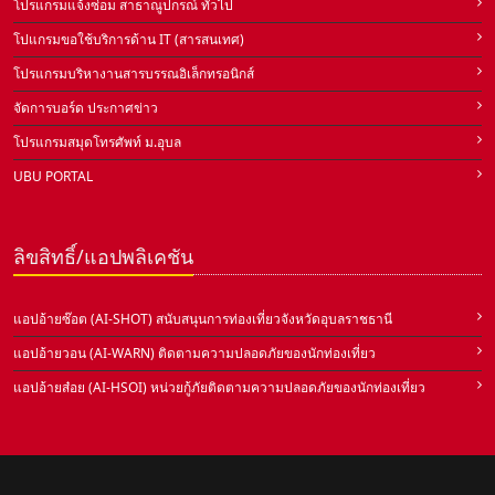
โปรแกรมแจ้งซ่อม สาธาณูปกรณ์ ทั่วไป
โปแกรมขอใช้บริการด้าน IT (สารสนเทศ)
โปรแกรมบริหางานสารบรรณอิเล็กทรอนิกส์
จัดการบอร์ด ประกาศข่าว
โปรแกรมสมุดโทรศัพท์ ม.อุบล
UBU PORTAL
ลิขสิทธิ์/แอปพลิเคชัน
แอปอ้ายซ๊อต (AI-SHOT) สนับสนุนการท่องเที่ยวจังหวัดอุบลราชธานี
แอปอ้ายวอน (AI-WARN) ติดตามความปลอดภัยของนักท่องเที่ยว
แอปอ้ายส๋อย (AI-HSOI) หน่วยกู้ภัยติดตามความปลอดภัยของนักท่องเที่ยว