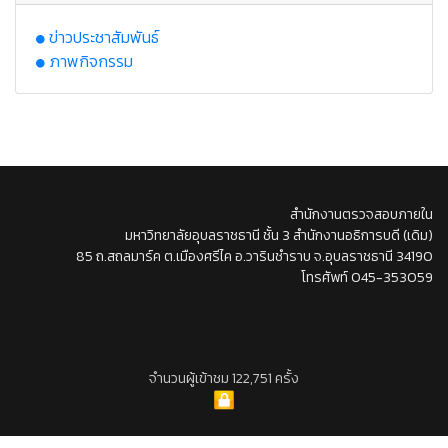
ข่าวประชาสัมพันธ์
ภาพกิจกรรม
สำนักงานตรวจสอบภายใน
มหาวิทยาลัยอุบลราชธานี ชั้น 3 สำนักงานอธิการบดี (เดิม)
85 ถ.สถลมาร์ค ต.เมืองศรีไค อ.วารินชำราบ จ.อุบลราชธานี 34190
โทรศัพท์ 045-353059
จำนวนผู้เข้าชม 122,751 ครั้ง