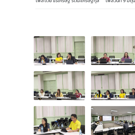
โพสโดย ธีรเศรษฐ์ รัตนะเศรษฐกุล โพสวันที่ 9 มิถุ