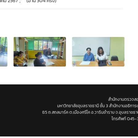
าคม 2567 , (อ่าน 304 ครั้ง)
สำนักงานตรวจส
มหาวิทยาลัยอุบลราชธานี ชั้น 3 สำนักงานอธิการบ
85 ถ.สถลมาร์ค ต.เมืองศรีไค อ.วารินชำราบ จ.อุบลราชธา
โทรศัพท์ 045