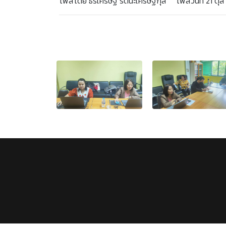
โพสโดย ธีรเศรษฐ์ รัตนะเศรษฐกุล โพสวันที่ 21 ตุล