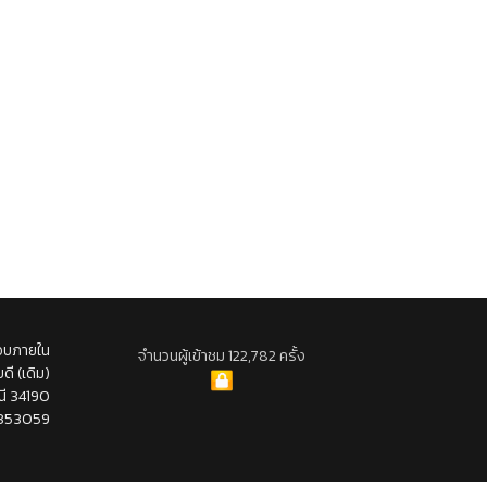
อบภายใน
จำนวนผู้เข้าชม 122,782 ครั้ง
ดี (เดิม)
นี 34190
-353059