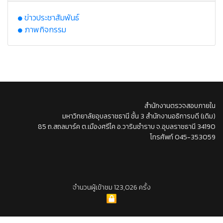
ข่าวประชาสัมพันธ์
ภาพกิจกรรม
สำนักงานตรวจสอบภายใน
มหาวิทยาลัยอุบลราชธานี ชั้น 3 สำนักงานอธิการบดี (เดิม)
85 ถ.สถลมาร์ค ต.เมืองศรีไค อ.วารินชำราบ จ.อุบลราชธานี 34190
โทรศัพท์ 045-353059
จำนวนผู้เข้าชม 123,026 ครั้ง