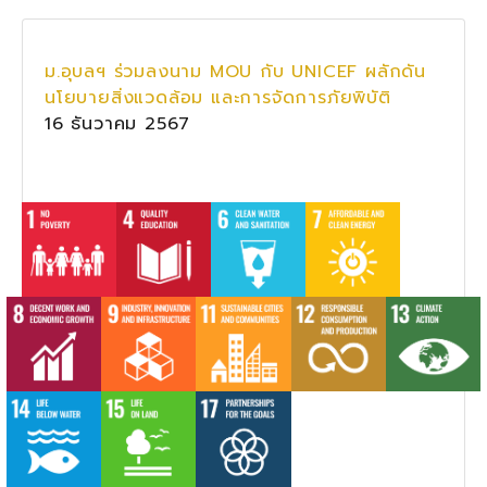
ม.อุบลฯ ร่วมลงนาม MOU กับ UNICEF ผลักดัน
นโยบายสิ่งแวดล้อม และการจัดการภัยพิบัติ
16 ธันวาคม 2567