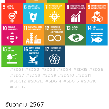
#SDG1 #SDG2 #SDG3 #SDG4 #SDG5 #SDG6
#SDG7 #SDG8 #SDG9 #SDG10 #SDG11
#SDG12 #SDG13 #SDG14 #SDG15 #SDG16
#SDG17
ธันวาคม 2567