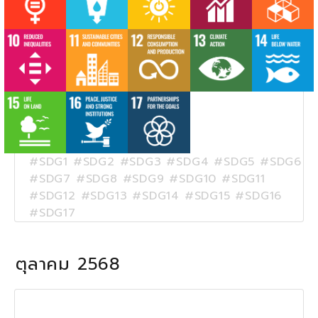
#SDG1 #SDG2 #SDG3 #SDG4 #SDG5 #SDG6
#SDG7 #SDG8 #SDG9 #SDG10 #SDG11
#SDG12 #SDG13 #SDG14 #SDG15 #SDG16
#SDG17
ตุลาคม 2568