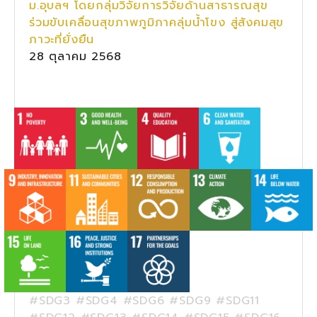
ม.อุบลฯ โดยกลุ่มวิจัยการวิจัยด้านสาธารณสุข
ร่วมขับเคลื่อนสุขภาพภูมิภาคลุ่มน้ำโขง สู่สังคมสุข
ภาวะที่ยั่งยืน
28 ตุลาคม 2568
#SDG3 #SDG4 #SDG6 #SDG9 #SDG11