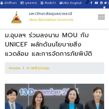
นักศึกษา
บุคลากร
ศิษย์เก่า
UBU English
|
มหาวิทยาลัยอุบลราชธานี
Ubon Ratchathani University
ม.อุบลฯ ร่วมลงนาม MOU กับ
UNICEF ผลักดันนโยบายสิ่ง
แวดล้อม และการจัดการภัยพิบัติ
Home
ภาพกิจกรรม