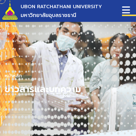
UBON RATCHATHANI UNIVERSITY
มหาวิทยาลัยอุบลราชธานี
หน้าหลัก
ข่าวสารและบทความ