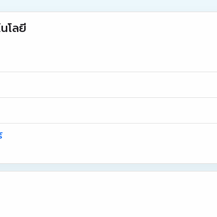
นโลยี
์