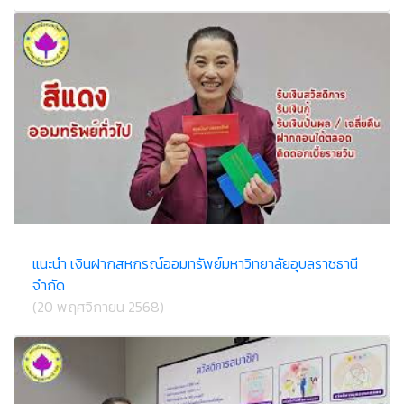
แนะนำ เงินฝากสหกรณ์ออมทรัพย์มหาวิทยาลัยอุบลราชธานี
จำกัด
(20 พฤศจิกายน 2568)