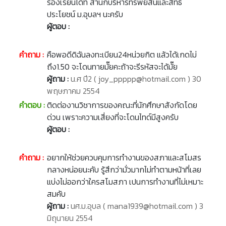
ร้องเรียนได้ที่ สำนักบริหารทรัพย์สินและสิทธิ
ประโยชน์ ม.อุบลฯ นะครับ
ผู้ตอบ :
คำถาม :
คือพอดีดิฉันลงทะเบียน24หน่วยกิต แล้วได้เกดไม่
ถึง1.50 จะโดนทายมั๊ยคะถ้าจะรีรหัสจะได้มั๊ย
ผู้ถาม :
น.ศ ปี2 ( joy_ppppp@hotmail.com ) 30
พฤษภาคม 2554
คำตอบ :
ติดต่องานวิชาการของคณะที่นักศึกษาสังกัดโดย
ด่วน เพราะความเสี่ยงที่จะโดนไทด์มีสูงครับ
ผู้ตอบ :
คำถาม :
อยากให้ช่วยควบคุมการทำงานของสภาและสโมสร
กลางหน่อยนะคับ รู้สึกว่ามั่วมากไม่ทำตามหน้าที่เลย
แบ่งไม่ออกว่าใครสโมสภา เปนการทำงานที่ไม่เหมาะ
สมคับ
ผู้ถาม :
นศ.ม.อุบล ( mana1939@hotmail.com ) 3
มิถุนายน 2554