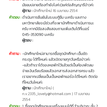
มัธยมปลายต้องทำยังไงค่ะ()แค่ต่อสัญญารึป่าวค่ะ
ผู้ถาม :
นักศึกษาใหม่ 16 เมษายน 2554
คำตอบ :
ดำเนินการยืนยันในระบบกู้ยืม นะครับ และทาง
มหาวิทยาลัยจะมีช่วงที่จะพานักศึกษาดำเนินการนะ
ครับ หากมีข้อสงสัยสอบถามเพิ่มเติมได้ที่เบอร์
045-353090 นะครับ
ผู้ตอบ :
คำถาม :
-นักศึกษาใหม่สามารถชื้อชุดนักศึกษา เข็มขัด
กระดุม ได้ที่ไหนค่ะ แล้วเปิดขายทุกวันหรือป่าวค่ะ
-แล้วถ้าเราได้จองหอพักไว้แล้วแต่เป็นห้องพัดลม
จ่ายเงินเรียบร้อยแล้วเอกสารส่งเอกสารครบ แล้ว
เราอยากเปลี่ยนเป็นเป็นหอพักแอร์จะได้ไหมค่ะ ติดต่อ
ที่ไหนวันไหนค่ะ
ผู้ถาม :
นักศึกษาใหม่ (
n.v.2335_lovely@hotmail.com ) 17 เมษายน
2554
คำตอบ :
1. ซื้อชุดนักศึกษาและเครื่องแบบได้ที่ ร้านจิปาถะ ชั้น 2