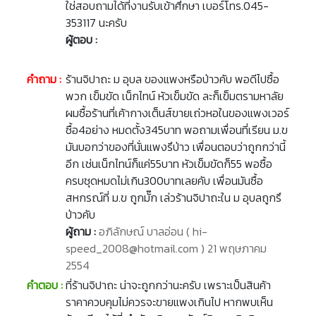
ใช่สอบถามได้ที่งานรับเข้าศึกษา เบอร์โทร.045-
353117 นะครับ
ผู้ตอบ :
คำถาม :
ร้านจิปาถะ ม อุบล ของแพงหรือป่าวคับ พอดีไปซื้อ
พวก เข็มขัด เน็กไทน์ หัวเข็มขัด ละก็เข็มตรามหาลัย
ผมซื้อร้านที่เค้ากางเต็นส์ขายเถ่วหอในของแพงเวอร์
ซื้อ4อย่าง หมดตั้ง345บาท พอถามเพื่อนที่เรียน ม.ข
มันบอกว่าของที่นั่นแพงรึป่าว เพื่อนตอบว่าถูกกว่านี้
อีก เช่นเน็กไทน์ก็แค่55บาท หัวเข็มขัดก็55 พอซื้อ
ครบชุดหมดไม่เกิน300บาทเลยคับ เพื่อนมันซื้อ
สหกรณ์ที่ ม.ข ถูกมั๊ก เล่วร้านจิปาถะใน ม อุบลถูกรึ
ป่าวคับ
ผู้ถาม :
อภิลักษณ์ บาลอ่อน ( hi-
speed_2008@hotmail.com ) 21 พฤษภาคม
2554
คำตอบ :
ที่ร้านจิปาถะ น่าจะถูกกว่านะครับ เพราะเป็นสินค้า
ราคาควบคุมไม่ควรจะขายแพงเกินไป หากพบเห็น