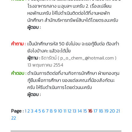
โรงอาหารกลาง ม.อุบลฯ นะครับ 2. เรื่องเปลี่ยน
หอพักนะครับ ให้ไปดำเนินติดต่อได้ที่งานหอพัก
นักศึกษา สำนักบริหารทรัพย์สินฯได้โดยตรงนะครับ
ผู้ตอบ :
คำถาม :
เป็นนักศึกษารหัส 50 ยังไม่จบ จะขอกู้ยืมต่อ ต้องทำ
ยังไงบ้างคะ แล้วจะได้มั้ย
ผู้ถาม :
ธิดารัตน์ ( p_o_chem_@hotmail.com )
13 พฤษภาคม 2554
คำตอบ :
ดำเนินการติดต่อที่งานกิจการนักศึกษา ฝ่ายกองทุน
กู้ยืมเพื่อการศึกษา ของแต่ละคณะที่น้องสังกัดนะ
ครับ ให้รีบดำเนินการโดยด่วนนะครับ
ผู้ตอบ :
Page :
1
2
3
4
5
6
7
8
9
10
11
12
13
14
15
16
17
18
19
20
21
22